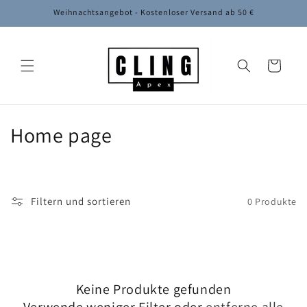
Direkt
Weihnachtsangebot - Kostenloser Versand ab 50 €
zum
Inhalt
Warenkorb
K
Home page
a
t
Filtern und sortieren
0 Produkte
e
g
o
Keine Produkte gefunden
r